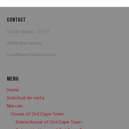
CONTACT
Carrer Aribau, 171 1-1
08036 Barcelona
hola@bamifashion.com
MENU
Home
Solicitud de visita
Marcas
House of Ord Cape Town
Sobre House of Ord Cape Town