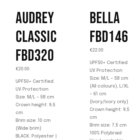
AUDREY
BELLA
CLASSIC
FBD146
FBD320
€
22.00
UPF50+ Certified
€
20.00
UV Protection
Size: M/L – 58 cm
UPF50+ Certified
(All colours), L/XL
UV Protection
– 61 cm
Size: M/L – 58 cm
(Ivory/Ivory only)
Crown height: 9,5
Crown height: 9,5
cm
cm
Brim size: 10 cm
Brim size: 7,5 cm
(Wide brim)
100% Polybraid
BLACK: Polyester |