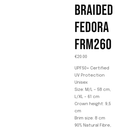
Las
BRAIDED
opciones
se
FEDORA
pueden
elegir
en
FRM260
la
página
€
20.00
de
producto
UPF50+ Certified
UV Protection
Unisex
Size: M/L – 58 cm,
L/XL – 61 cm
Crown height: 9,5
cm
Brim size: 8 cm
90% Natural Fibre,