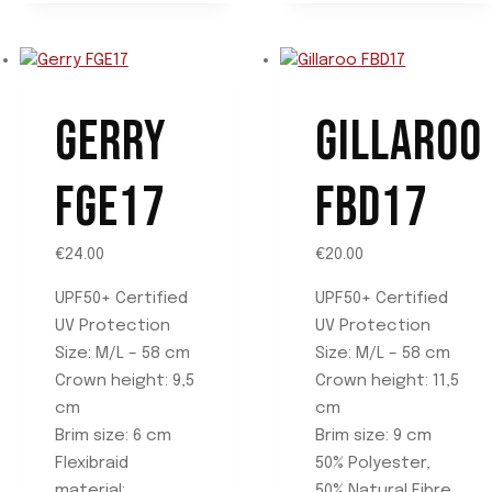
en
en
la
la
página
página
de
de
producto
producto
GERRY
GILLAROO
FGE17
FBD17
€
24.00
€
20.00
UPF50+ Certified
UPF50+ Certified
UV Protection
UV Protection
Size: M/L – 58 cm
Size: M/L – 58 cm
Crown height: 9,5
Crown height: 11,5
cm
cm
Brim size: 6 cm
Brim size: 9 cm
Flexibraid
50% Polyester,
material:
50% Natural Fibre