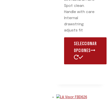
Spot clean.
Handle with care
Internal
drawstring
adjusts fit
SELECCIONAR
OPCIONES
Este
producto
tiene
múltiples
variantes.
Las
opciones
se