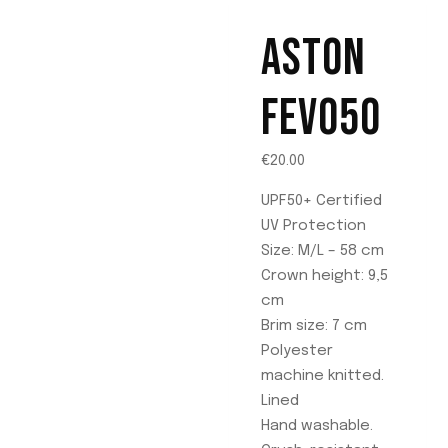
ASTON
FEV050
€
20.00
UPF50+ Certified
UV Protection
Size: M/L – 58 cm
Crown height: 9,5
cm
Brim size: 7 cm
Polyester
machine knitted.
Lined
Hand washable.