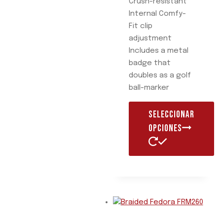
Crush-resistant
Internal Comfy-
Fit clip
adjustment
Includes a metal
badge that
doubles as a golf
ball-marker
SELECCIONAR
OPCIONES
Este
producto
tiene
múltiples
variantes.