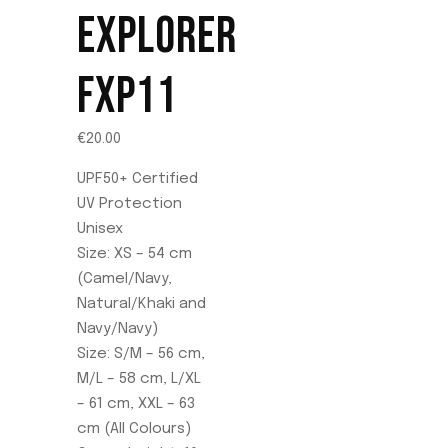
producto
EXPLORER
FXP11
€
20.00
UPF50+ Certified
UV Protection
Unisex
Size: XS – 54 cm
(Camel/Navy,
Natural/Khaki and
Navy/Navy)
Size: S/M – 56 cm,
M/L – 58 cm, L/XL
– 61 cm, XXL – 63
cm (All Colours)