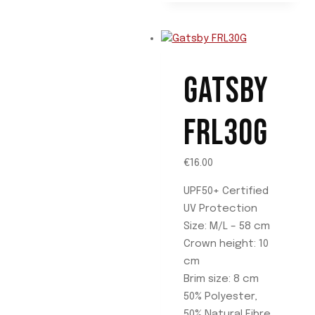
se
pueden
elegir
en
GATSBY
la
página
de
FRL30G
producto
€
16.00
UPF50+ Certified
UV Protection
Size: M/L – 58 cm
Crown height: 10
cm
Brim size: 8 cm
50% Polyester,
50% Natural Fibre