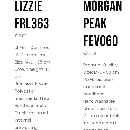
LIZZIE
MORGAN
opciones
pueden
se
elegir
FRL363
PEAK
pueden
en
elegir
la
FEV060
en
€
16.00
página
la
de
UPF50+ Certified
página
producto
€
20.00
UV Protection
de
Size: M/L – 58 cm
producto
Premium Quality
Crown height: 10
Size: M/L – 58 cm
cm
Polybraid peak
Brim size: 5,5 cm
Linen lined
Polyester
headband
machine knitted
Hand washable.
Hand washable.
Crush-resistant
Crush-resistant
Velcro adjustable
Internal
Includes a metal
drawstring