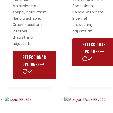
Maintains its
Spot clean.
shape, colourfast
Handle with care
Hand washable.
Internal
Crush-resistant
drawstring
Internal
adjusts fit
drawstring
adjusts fit
SELECCIONAR
OPCIONES
SELECCIONAR
OPCIONES
Este
producto
Este
tiene
producto
múltiples
tiene
variantes.
múltiples
Las
variantes.
opciones
Las
se