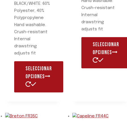
Hand washable.
BLACK/WHITE: 60%
Crush-resistant
Polyester, 40%
Internal
Polypropylene
drawstring
Hand washable.
adjusts fit
Crush-resistant
Internal
SELECCIONAR
drawstring
OPCIONES
adjusts fit
SELECCIONAR
Este
OPCIONES
producto
tiene
múltiples
Este
variantes.
producto
Las
tiene
opciones
múltiples
se
variantes.