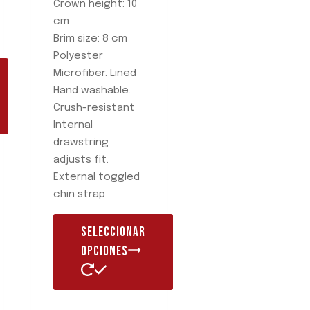
Crown height: 10
cm
Brim size: 8 cm
Polyester
Microfiber. Lined
Hand washable.
Crush-resistant
Internal
drawstring
adjusts fit.
External toggled
chin strap
SELECCIONAR
OPCIONES
Este