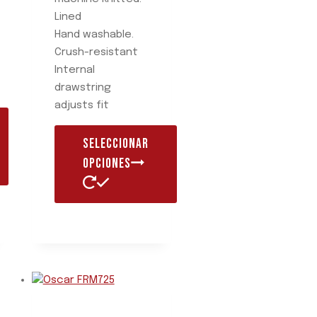
Lined
Hand washable.
Crush-resistant
Internal
drawstring
adjusts fit
SELECCIONAR
OPCIONES
Este
producto
tiene
múltiples
variantes.
Las
opciones