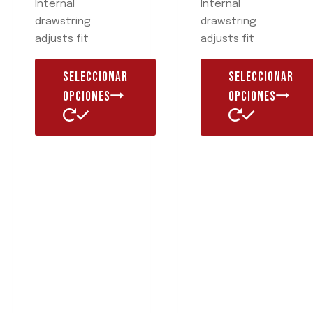
Internal
Internal
drawstring
drawstring
adjusts fit
adjusts fit
SELECCIONAR
SELECCIONAR
OPCIONES
OPCIONES
Este
Este
producto
producto
tiene
tiene
múltiples
múltiples
variantes.
variantes.
Las
Las
opciones
opciones
se
se
pueden
pueden
elegir
elegir