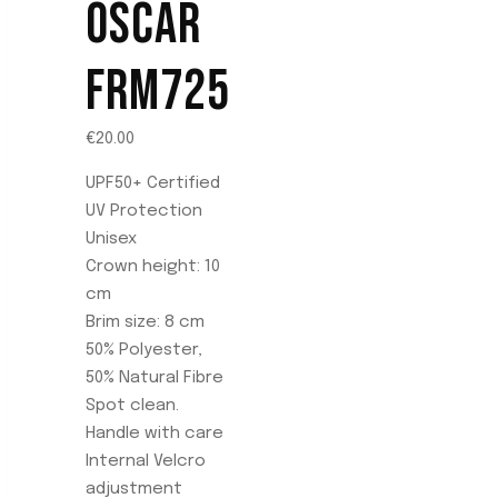
OSCAR
se
pueden
FRM725
elegir
en
la
€
20.00
página
UPF50+ Certified
de
UV Protection
producto
Unisex
Crown height: 10
cm
Brim size: 8 cm
50% Polyester,
50% Natural Fibre
Spot clean.
Handle with care
Internal Velcro
adjustment