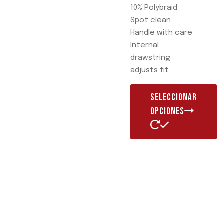
10% Polybraid
Spot clean.
Handle with care
Internal
drawstring
adjusts fit
SELECCIONAR
OPCIONES
Este
producto
tiene
múltiples
variantes.
Las
opciones