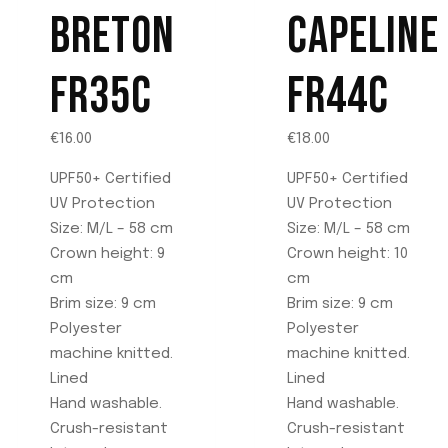
pueden
Las
BRETON
CAPELINE
elegir
opciones
en
se
FR35C
FR44C
la
pueden
página
elegir
de
en
€
16.00
€
18.00
producto
la
UPF50+ Certified
UPF50+ Certified
página
UV Protection
UV Protection
de
Size: M/L – 58 cm
Size: M/L – 58 cm
producto
Crown height: 9
Crown height: 10
cm
cm
Brim size: 9 cm
Brim size: 9 cm
Polyester
Polyester
machine knitted.
machine knitted.
Lined
Lined
Hand washable.
Hand washable.
Crush-resistant
Crush-resistant