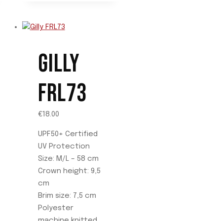
producto
tiene
múltiples
variantes.
Las
GILLY
opciones
se
FRL73
pueden
elegir
en
€
18.00
la
UPF50+ Certified
página
UV Protection
de
Size: M/L – 58 cm
producto
Crown height: 9,5
cm
Brim size: 7,5 cm
Polyester
machine knitted.