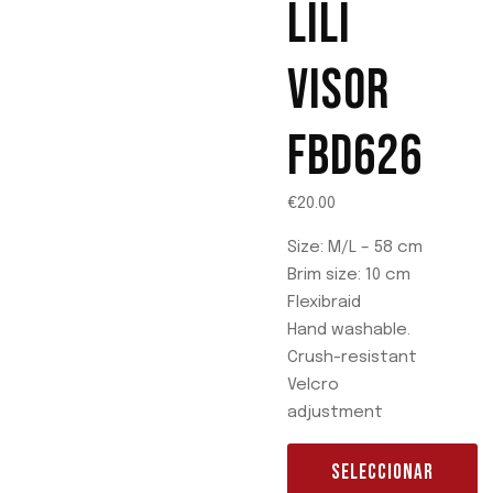
LILI
pueden
elegir
VISOR
en
la
FBD626
página
de
producto
€
20.00
Size: M/L – 58 cm
Brim size: 10 cm
Flexibraid
Hand washable.
Crush-resistant
Velcro
adjustment
SELECCIONAR