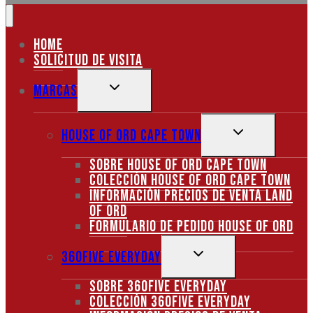
Home
Solicitud de visita
ALTERNAR
Marcas
MENÚ
HIJO
ALTERNAR
House of Ord Cape Town
MENÚ
Sobre House of Ord Cape Town
HIJO
Colección House of Ord Cape Town
Información precios de venta Land
of Ord
Formulario de pedido House of Ord
ALTERNAR
360Five Everyday
MENÚ
Sobre 360Five Everyday
HIJO
Colección 360Five Everyday